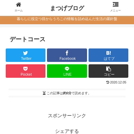
まつげブログ
ホーム
メニュー
暮らしに役立つ目からうろこの情報を詰め込んだ生活の羅針盤
デートコース
Twitter
Facebook
はてブ
Pocket
LINE
コピー
2020.12.05
この記事は
約0分
で読めます。
スポンサーリンク
シェアする