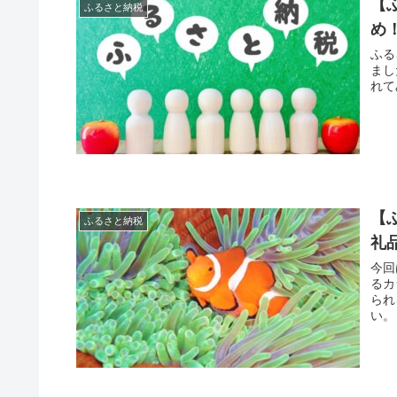
【
ふるさと納税
め
ふる
まし
れて
【
ふるさと納税
礼
今回
るカ
られ
い。