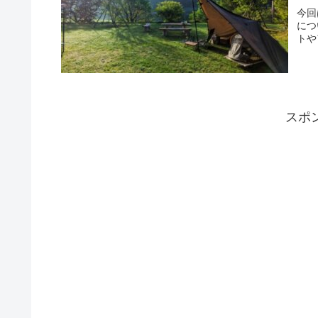
今回
につ
トや
スポ