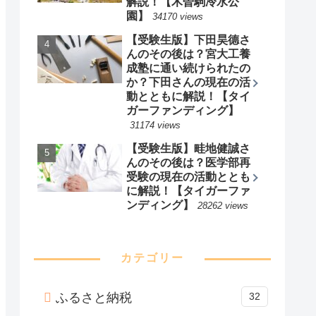
解説！【木曽駒冷水公
園】
34170 views
【受験生版】下田昊德さ
んのその後は？宮大工養
成塾に通い続けられたの
か？下田さんの現在の活
動とともに解説！【タイ
ガーファンディング】
31174 views
【受験生版】畦地健誠さ
んのその後は？医学部再
受験の現在の活動ととも
に解説！【タイガーファ
ンディング】
28262 views
カテゴリー
ふるさと納税
32