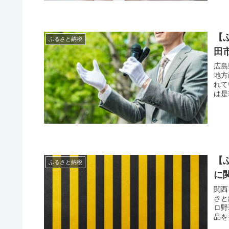
【
ふるさと納税
田
広島
地方
れて
は是
【
ふるさと納税
に
関西
さと
ロ野
品を