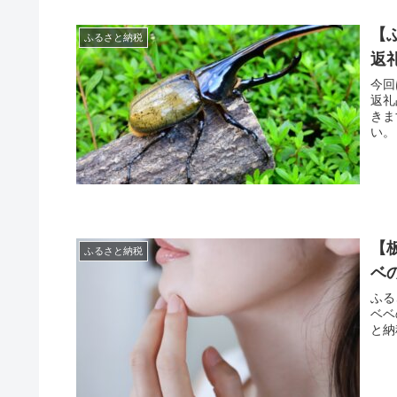
【
ふるさと納税
返
今回
返礼
きま
い。
【
ふるさと納税
ベ
ふる
ベベ
と納