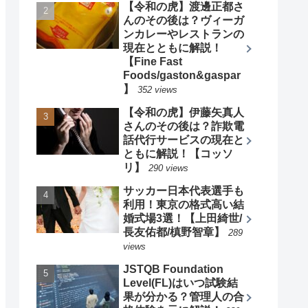
【令和の虎】渡邊正都さ
んのその後は？ヴィーガ
ンカレーやレストランの
現在とともに解説！
【Fine Fast
Foods/gaston&gaspar
】
352 views
【令和の虎】伊藤矢真人
さんのその後は？詐欺電
話代行サービスの現在と
ともに解説！【コッソ
リ】
290 views
サッカー日本代表選手も
利用！東京の格式高い結
婚式場3選！【上田綺世/
長友佑都/槙野智章】
289
views
JSTQB Foundation
Level(FL)はいつ試験結
果が分かる？管理人の合