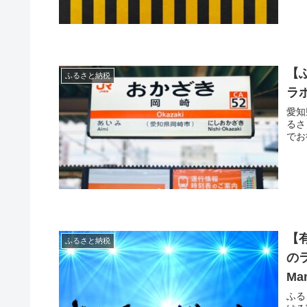
【
ふるさと納税
ラ
愛知
るさ
でお
【
ふるさと納税
の
M
ふる