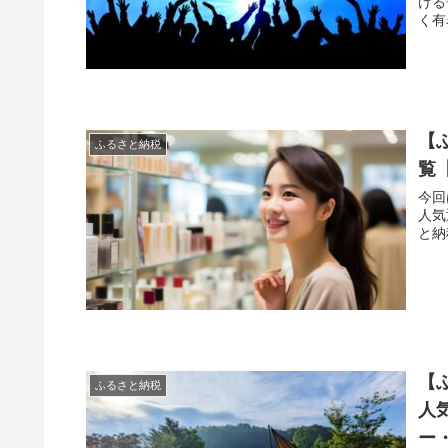
ける
く有
【
ふるさと納税
覧
今回
人気
と納
【ふ
ふるさと納税
人
ー