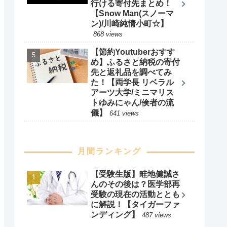
行ける寄付先まとめ！
【Snow Man(スノーマ
ン)/川崎純情小町☆】
868 views
【節約Youtuberおすす
め】ふるさと納税の寄付
先と返礼品を調べてみ
た！【両学長 リベラル
アーツ大学/ミニマリス
トゆみにゃん/倹者の流
儀】
641 views
月間ランキング
【受験生版】畦地健誠さ
んのその後は？医学部再
受験の現在の活動ととも
に解説！【タイガーファ
ンディング】
487 views