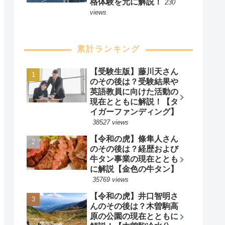
格体験を元に解説！
230
views
累計ランキング
【受験生版】藤川天さん
のその後は？受験結果や
英語教員に向けた活動の
現在とともに解説！【タ
イガーファンディング】
38527 views
【令和の虎】條隼人さん
のその後は？経歴および
牛タン事業の現在ととも
に解説【金色の牛タン】
35769 views
【令和の虎】井口智明さ
んのその後は？木曽駒高
原の公園の現在とともに