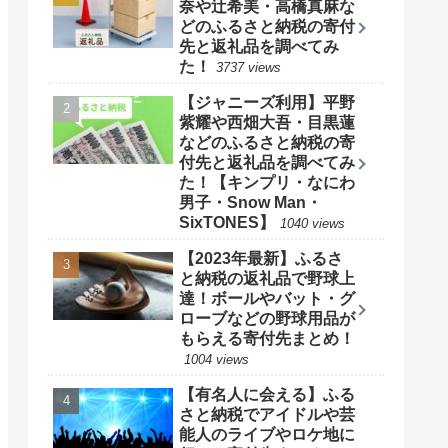
奈や辻希美・高橋真麻な
どのふるさと納税の寄付
先と返礼品を調べてみ
た！
3737 views
【ジャニーズ利用】平野
紫耀や西畑大吾・目黒蓮
などのふるさと納税の寄
付先と返礼品を調べてみ
た！【キンプリ・なにわ
男子・Snow Man・
SixTONES】
1040 views
【2023年最新】ふるさ
と納税の返礼品で野球上
達！ボールやバット・グ
ローブなどの野球用品が
もらえる寄付先まとめ！
1004 views
【有名人に会える】ふる
さと納税でアイドルや芸
能人のライブやロケ地に