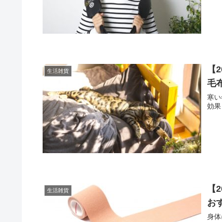
【
生活雑貨
め
PC
首の
紹介
【
生活雑貨
毛
寒い
効果