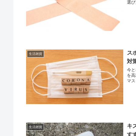
【
生活雑貨
お
身体
選び
ス
生活雑貨
対
今と
を高
マス