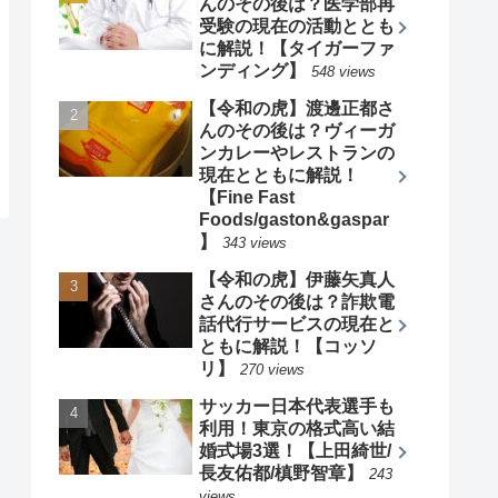
ガーファンディング】
31184 views
【受験生版】畦地健誠さ
んのその後は？医学部再
受験の現在の活動ととも
に解説！【タイガーファ
ンディング】
28340 views
月間ランキング
【受験生版】畦地健誠さ
んのその後は？医学部再
受験の現在の活動ととも
に解説！【タイガーファ
ンディング】
548 views
【令和の虎】渡邊正都さ
んのその後は？ヴィーガ
ンカレーやレストランの
現在とともに解説！