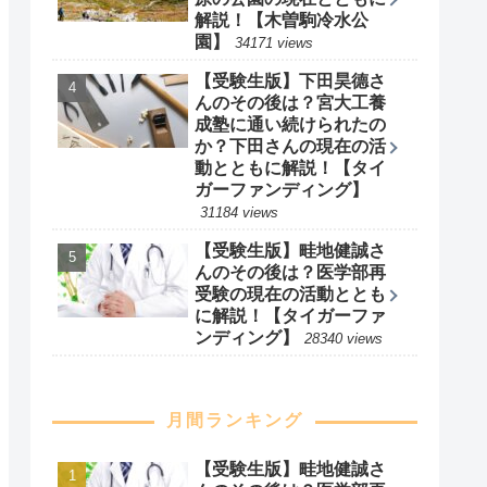
のその後は？受験結果や
英語教員に向けた活動の
現在とともに解説！【タ
イガーファンディング】
38527 views
【令和の虎】條隼人さん
のその後は？経歴および
牛タン事業の現在ととも
に解説【金色の牛タン】
35769 views
【令和の虎】井口智明さ
んのその後は？木曽駒高
原の公園の現在とともに
解説！【木曽駒冷水公
園】
34171 views
【受験生版】下田昊德さ
んのその後は？宮大工養
成塾に通い続けられたの
か？下田さんの現在の活
動とともに解説！【タイ