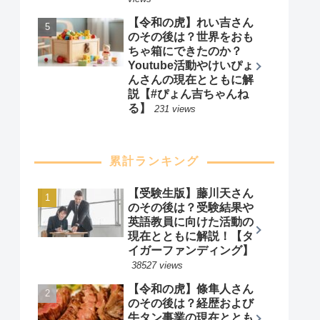
【Fine Fast
Foods/gaston&gaspar
】
343 views
【令和の虎】伊藤矢真人
さんのその後は？詐欺電
話代行サービスの現在と
ともに解説！【コッソ
リ】
270 views
サッカー日本代表選手も
利用！東京の格式高い結
婚式場3選！【上田綺世/
長友佑都/槙野智章】
243
views
【令和の虎】れい吉さん
のその後は？世界をおも
ちゃ箱にできたのか？
Youtube活動やけいぴょ
んさんの現在とともに解
説【#ぴょん吉ちゃんね
る】
231 views