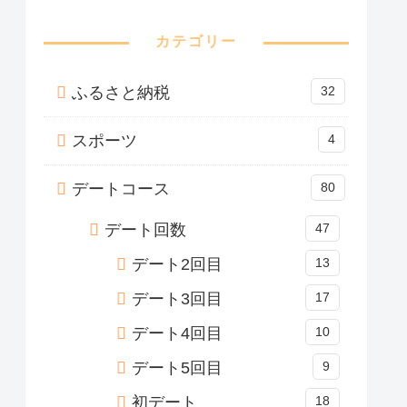
【受験生版】下田昊德さ
んのその後は？宮大工養
成塾に通い続けられたの
か？下田さんの現在の活
動とともに解説！【タイ
ガーファンディング】
31184 views
【受験生版】畦地健誠さ
んのその後は？医学部再
受験の現在の活動ととも
に解説！【タイガーファ
ンディング】
28340 views
カテゴリー
ふるさと納税
32
スポーツ
4