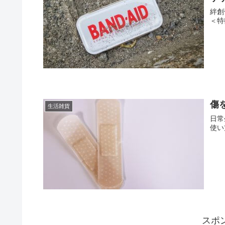
キ
生活雑貨
す
絆創
＜特
傷
生活雑貨
日常
使い