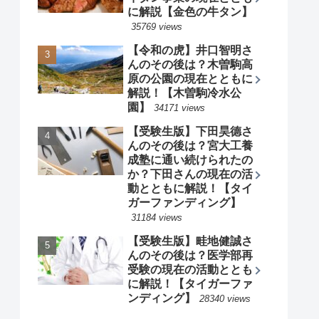
累計ランキング
【受験生版】藤川天さん
のその後は？受験結果や
英語教員に向けた活動の
現在とともに解説！【タ
イガーファンディング】
38527 views
【令和の虎】條隼人さん
のその後は？経歴および
牛タン事業の現在ととも
に解説【金色の牛タン】
35769 views
【令和の虎】井口智明さ
んのその後は？木曽駒高
原の公園の現在とともに
解説！【木曽駒冷水公
園】
34171 views