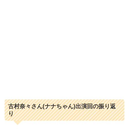
古村奈々さん(ナナちゃん)出演回の振り返
り