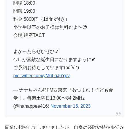
開場 18:00
開演 19:00
料金 5800円（1drink付き）
小学生以下のお子様は無料だよ〜😍
会場 銀座TACT
よかったらぜひぜひ🎵
4.11が素敵な誕生日になりますように💕
ご予約お待ちしています(pq´v`*)
pic.twitter.com/yM6LqJ6Ypv
— ナナちゃん@FM西東京『あつまれ！子ども食
堂！』毎週土曜日13:00〜84.2MHz
(@nanappee416)
November 16, 2023
事業は頓挫してしまいましたが、自身の経験や特技を活か