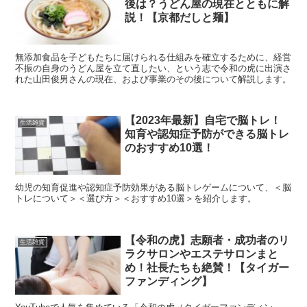
後は？うどん屋の現在とともに解
説！【京都だしと麺】
無添加食品を子どもたちに届けられる仕組みを確立するために、経営
不振の自身のうどん屋を立て直したい、という志で令和の虎に出演さ
れた山田俊男さんの現在、および事業のその後について解説します。
【2023年最新】自宅で脳トレ！
生活雑貨
知育や認知症予防ができる脳トレ
のおすすめ10選！
幼児の知育促進や認知症予防効果がある脳トレゲームについて、＜脳
トレについて＞＜選び方＞＜おすすめ10選＞を紹介します。
【令和の虎】志願者・成功者のリ
生活雑貨
ラクサロンやエステサロンまと
め！社長たちも絶賛！【タイガー
ファンディング】