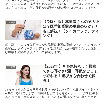
YouTubeで人気を集めている「令和の虎（タイガーファンディン
グ）」の志願者・成功者たちが経営しているリラクサロンやエステサ
ロンをまとめました。優秀な志願者・成功者たちのサロンにはどんな
魅力があるか気になる方は是非読んでみてください。
【受験生版】林義哉さんのその後
生活雑貨
は？医学部受験の現在の状況とと
もに解説！【タイガーファンディ
ング】
細井龍先生のような医者になり発展途上国に貢献したい、という志で
受験生版タイガーファンディングに出演された林義哉さんの現在およ
び医学部受験の現状について解説します。
【2023年】耳を気持ちよく掃除
生活雑貨
できる耳かき8選！耳垢がごっそ
り取れる！選び方も合わせて解
説！
たまった耳垢がごっそり取れる耳かきについて、＜選び方＞＜おすす
め8選＞を解説します。耳掃除としてはもちろん、リラックス効果も
ある耳かき。目的や好みに合った耳かきを選べるよう記事をまとめま
した！