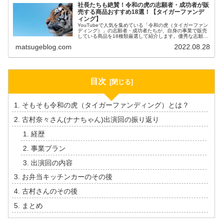
社長たちも絶賛！令和の虎の志願者・成功者が販
売する商品おすすめ18選！【タイガーファンデ
ィング】
YouTubeで人気を集めている「令和の虎（タイガーファン
ディング）」の志願者・成功者たちが、自身の事業で販売
している商品を18種類厳選して紹介します。優秀な志願
者・成功者たちが手掛ける商品にどんなものがあるか気に
matsugeblog.com
2022.08.28
なる方は是非読んでみてください。
目次
そもそも令和の虎（タイガーファンディング）とは？
古村奈々さん(ナナちゃん)出演回の振り返り
経歴
事業プラン
出演回の内容
お弁当キッチンカーのその後
古村さんのその後
まとめ