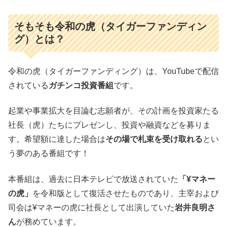
そもそも令和の虎（タイガーファンディン
グ）とは？
令和の虎（タイガーファンディング）は、YouTubeで配信
されている
ガチンコ投資番組
です。
起業や事業拡大を目論む志願者が、その計画を投資家たる
社長（虎）たちにプレゼンし、投資や融資などを募りま
す。希望額に達した場合は
その場で札束を受け取れる
とい
う夢のある番組です！
本番組は、過去に日本テレビで放送されていた
「¥マネー
の虎」
を令和版として復活させたものであり、主宰および
司会は¥マネーの虎に社長として出演していた
岩井良明さ
ん
が務めています。