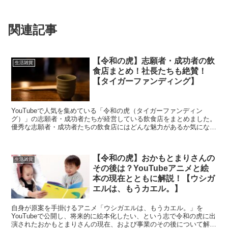
関連記事
【令和の虎】志願者・成功者の飲
生活雑貨
食店まとめ！社長たちも絶賛！
【タイガーファンディング】
YouTubeで人気を集めている「令和の虎（タイガーファンディン
グ）」の志願者・成功者たちが経営している飲食店をまとめました。
優秀な志願者・成功者たちの飲食店にはどんな魅力があるか気になる
方は是非読んでみてください。
【令和の虎】おかもとまりさんの
生活雑貨
その後は？YouTubeアニメと絵
本の現在とともに解説！【ウシガ
エルは、もうカエル。】
自身が原案を手掛けるアニメ「ウシガエルは、もうカエル。」を
YouTubeで公開し、将来的に絵本化したい、という志で令和の虎に出
演されたおかもとまりさんの現在、および事業のその後について解説