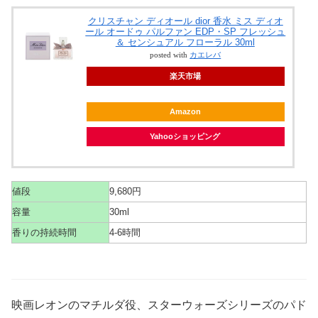
クリスチャン ディオール dior 香水 ミス ディオ
ール オードゥ パルファン EDP・SP フレッシュ
＆ センシュアル フローラル 30ml
posted with
カエレバ
楽天市場
Amazon
Yahooショッピング
値段
9,680円
容量
30ml
香りの持続時間
4-6時間
映画レオンのマチルダ役、スターウォーズシリーズのパド