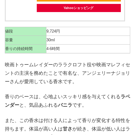
Yahooショッピング
値段
9,724円
容量
30ml
香りの持続時間
4-6時間
映画トゥームレイダーのララクロフト役や映画マレフィセ
ントの主演を務めたことで有名な、アンジェリーナジョリ
ーさんが愛用している香水です。
香りのベースは、心地よいスッキリ感を与えてくれる
ラベ
ンダー
と、気品あふれる
バニラ
です。
また、この香水は付ける人によって香りが変化する特性を
持ちます。体温が高い人は
甘さ
が続き、体温が低い人はラ