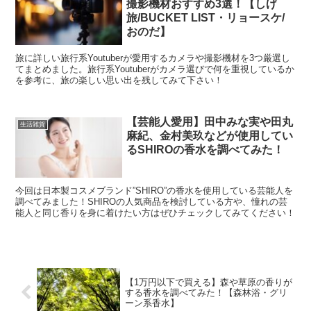
撮影機材おすすめ3選！【しげ
旅/BUCKET LIST・リョースケ/
おのだ】
旅に詳しい旅行系Youtuberが愛用するカメラや撮影機材を3つ厳選し
てまとめました。旅行系Youtuberがカメラ選びで何を重視しているか
を参考に、旅の楽しい思い出を残してみて下さい！
【芸能人愛用】田中みな実や田丸
生活雑貨
麻紀、金村美玖などが使用してい
るSHIROの香水を調べてみた！
今回は日本製コスメブランド”SHIRO”の香水を使用している芸能人を
調べてみました！SHIROの人気商品を検討している方や、憧れの芸
能人と同じ香りを身に着けたい方はぜひチェックしてみてください！
【1万円以下で買える】森や草原の香りが
する香水を調べてみた！【森林浴・グリ
ーン系香水】