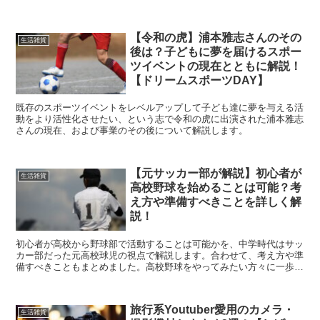
します。
【令和の虎】浦本雅志さんのその
生活雑貨
後は？子どもに夢を届けるスポー
ツイベントの現在とともに解説！
【ドリームスポーツDAY】
既存のスポーツイベントをレベルアップして子ども達に夢を与える活
動をより活性化させたい、という志で令和の虎に出演された浦本雅志
さんの現在、および事業のその後について解説します。
【元サッカー部が解説】初心者が
生活雑貨
高校野球を始めることは可能？考
え方や準備すべきことを詳しく解
説！
初心者が高校から野球部で活動することは可能かを、中学時代はサッ
カー部だった元高校球児の視点で解説します。合わせて、考え方や準
備すべきこともまとめました。高校野球をやってみたい方々に一歩踏
み出す勇気を与えられるよう本記事を作成しました。
旅行系Youtuber愛用のカメラ・
生活雑貨