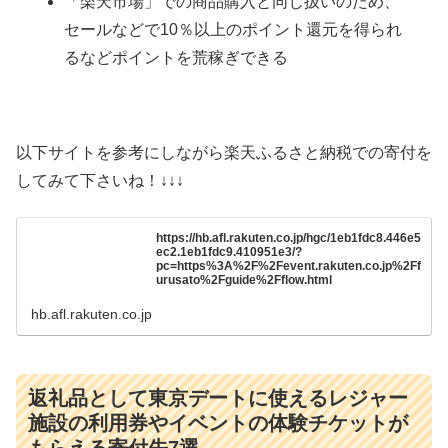
「楽天市場」での商品購入と同じ扱いのため、
セールなどで10％以上のポイント還元を得られ
るなどポイントを荒稼ぎできる
以下サイトを参考にしながら楽天ふるさと納税での寄付を
してみて下さいね！↓↓↓
https://hb.afl.rakuten.co.jp/hgc/1eb1fdc8.446e5
ec2.1eb1fdc9.410951e3/?
pc=https%3A%2F%2Fevent.rakuten.co.jp%2Ff
urusato%2Fguide%2Fflow.html
hb.afl.rakuten.co.jp
返礼品として東京デートに使えるレジャー
施設の利用券やイベントの体験チケットが
もらえる寄付先7選