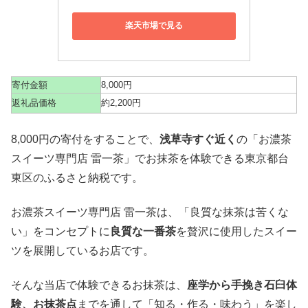
楽天市場で見る
寄付金額
8,000円
返礼品価格
約2,200円
8,000円の寄付をすることで、
浅草寺すぐ近く
の「お濃茶
スイーツ専門店 雷一茶」でお抹茶を体験できる東京都台
東区のふるさと納税です。
お濃茶スイーツ専門店 雷一茶は、「良質な抹茶は苦くな
い」をコンセプトに
良質な一番茶
を贅沢に使用したスイー
ツを展開しているお店です。
そんな当店で体験できるお抹茶は、
座学から手挽き石臼体
験、お抹茶点
までを通して「知る・作る・味わう」を楽し