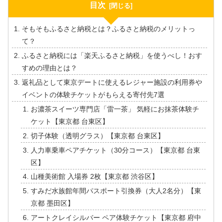
目次
そもそもふるさと納税とは？ふるさと納税のメリットっ
て？
ふるさと納税には「楽天ふるさと納税」を使うべし！おす
すめの理由とは？
返礼品として東京デートに使えるレジャー施設の利用券や
イベントの体験チケットがもらえる寄付先7選
お濃茶スイーツ専門店「雷一茶」 気軽にお抹茶体験チ
ケット【東京都 台東区】
切子体験（透明グラス）【東京都 台東区】
人力車乗車ペアチケット（30分コース）【東京都 台東
区】
山種美術館 入場券 2枚【東京都 渋谷区】
すみだ水族館年間パスポート引換券（大人2名分）【東
京都 墨田区】
アートクレイシルバー ペア体験チケット【東京都 府中