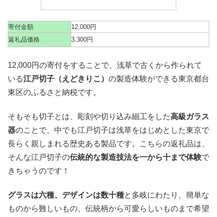
寄付金額
12,000円
返礼品価格
3,300円
12,000円の寄付をすることで、浅草で古くから作られて
いる
江戸切子（えどきりこ）
の製造体験ができる東京都台
東区のふるさと納税です。
そもそも切子とは、彫刻や切り込み細工をした
高級ガラス
器
のことで、中でも江戸切子は浅草をはじめとした東京で
長らく親しまれる歴史ある製品です。こちらの返礼品は、
そんな江戸切子の
伝統的な製造技法を一から十まで体験
で
きちゃうのです！
グラスは六種、デザインは数十種
と多岐にわたり、簡単な
ものから難しいもの、伝統柄から可愛らしいものまで希望