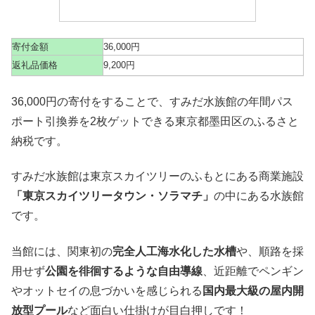
寄付金額
36,000円
返礼品価格
9,200円
36,000円の寄付をすることで、すみだ水族館の年間パス
ポート引換券を2枚ゲットできる東京都墨田区のふるさと
納税です。
すみだ水族館は東京スカイツリーのふもとにある商業施設
「東京スカイツリータウン・ソラマチ」
の中にある水族館
です。
当館には、関東初の
完全人工海水化した水槽
や、順路を採
用せず
公園を徘徊するような自由導線
、近距離でペンギン
やオットセイの息づかいを感じられる
国内最大級の屋内開
放型プール
など面白い仕掛けが目白押しです！