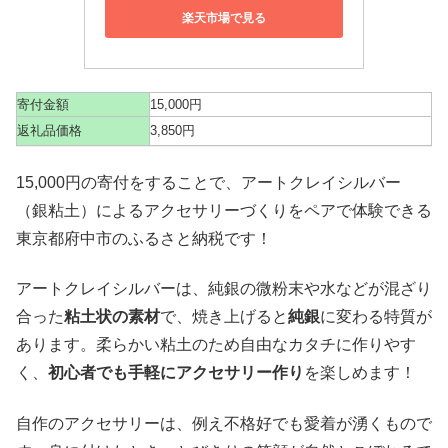
楽天市場で見る
寄付金額
15,000円
返礼品価格
3,850円
15,000円の寄付をすることで、アートクレイシルバー
（銀粘土）によるアクセサリーづくりをペアで体験できる
東京都府中市のふるさと納税です！
アートクレイシルバーは、純銀の微粉末や水などが混ざり
合った
粘土状の素材
で、焼き上げると
純銀
に変わる特質が
あります。柔らかい粘土のため自由なカタチに作りやす
く、
初心者でも手軽にアクセサリー作り
を楽しめます！
自作のアクセサリーは、例え不格好でも愛着が湧くもので