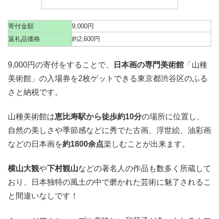
寄付金額
9,000円
返礼品価格
約2,600円
9,000円の寄付をすることで、
日本画の専門美術館
「山種
美術館」の入場券を2枚ゲットできる東京都渋谷区のふる
さと納税です。
山種美術館は
恵比寿駅から徒歩約10分
の場所に位置し、
自然の美しさや季節感などに秀でた古画、浮世絵、油彩画
などの日本画を
約1800余点
楽しむことが出来ます。
横山大観
や
下村観山
などの著名人の作品も数多く所蔵して
おり、日本独特の風土の中で磨かれた芸術に魅了されるこ
と間違いなしです！